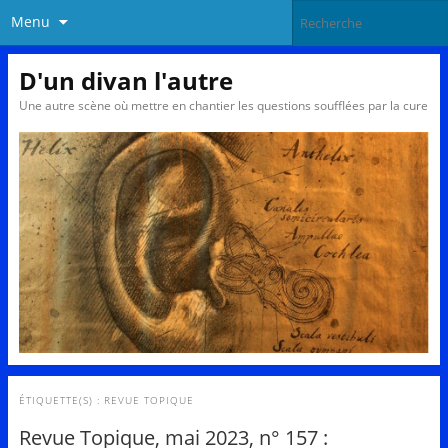
Menu
D'un divan l'autre
Une autre scène où mettre en chantier les questions soufflées par la cure
ÉTIQUETTE(S) :
REVUE TOPIQUE
Revue Topique, mai 2023, n° 157 :