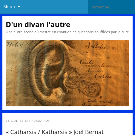
Menu
D'un divan l'autre
Une autre scène où mettre en chantier les questions soufflées par la cure
ÉTIQUETTE(S) :
PURGATION
« Catharsis / Katharsis » Joël Bernat