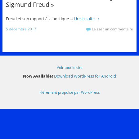
Sigmund Freud »
Freud et son rapport à la politique …
Lire la suite
→
5 décembre 2017
Laisser un commentaire
Voir tout le site
Now Available!
Download WordPress for Android
Fièrement propulsé par WordPress