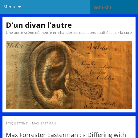
Menu
D'un divan l'autre
Une autre scène où mettre en chantier les questions soufflées par la cure
ÉTIQUETTE(S) :
MAX EASTMAN
Max Forrester Easterman : « Differing with