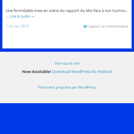
Une formidable mise en scène du rapport du Moi face à son Surmoi...
…
Lire la suite
→
7 février 2013
Laisser un commentaire
Voir tout le site
Now Available!
Download WordPress for Android
Fièrement propulsé par WordPress