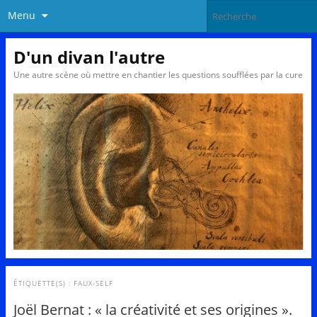
Menu
D'un divan l'autre
Une autre scène où mettre en chantier les questions soufflées par la cure
ÉTIQUETTE(S) :
FAUX-SELF
Joël Bernat : « la créativité et ses origines ».