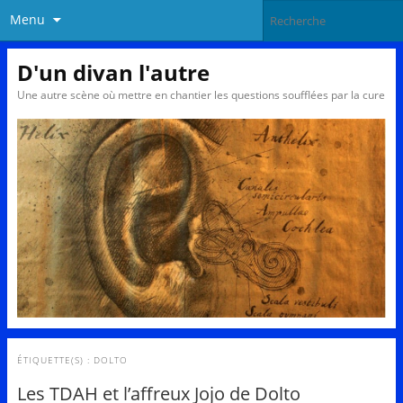
Menu
D'un divan l'autre
Une autre scène où mettre en chantier les questions soufflées par la cure
ÉTIQUETTE(S) :
DOLTO
Les TDAH et l’affreux Jojo de Dolto