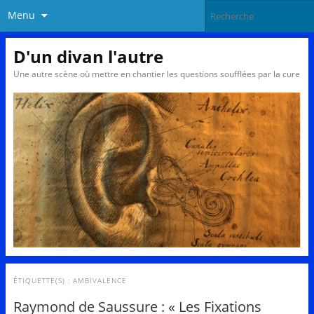
Menu
D'un divan l'autre
Une autre scène où mettre en chantier les questions soufflées par la cure
ÉTIQUETTE(S) :
AMBIVALENCE
Raymond de Saussure : « Les Fixations