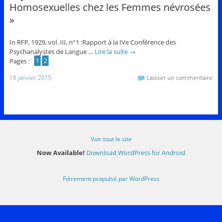
Homosexuelles chez les Femmes névrosées
»
In RFP, 1929, vol. III, n°1 :Rapport à la IVe Conférence des
Psychanalystes de Langue …
Lire la suite
→
Pages :
1
2
18 janvier 2015
Laisser un commentaire
Voir tout le site
Now Available!
Download WordPress for Android
Fièrement propulsé par WordPress