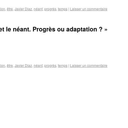
tion
,
être
,
Javier Diaz
,
néant
,
progrès
,
temps
|
Laisser un commentaire
e et le néant. Progrès ou adaptation ? »
tion
,
être
,
Javier Diaz
,
néant
,
progrès
,
temps
|
Laisser un commentaire