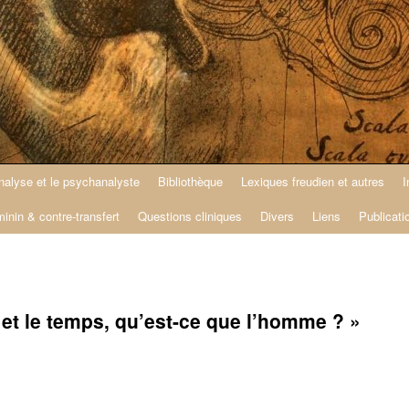
nalyse et le psychanalyste
Bibliothèque
Lexiques freudien et autres
I
minin & contre-transfert
Questions cliniques
Divers
Liens
Publicati
re et le temps, qu’est-ce que l’homme ? »