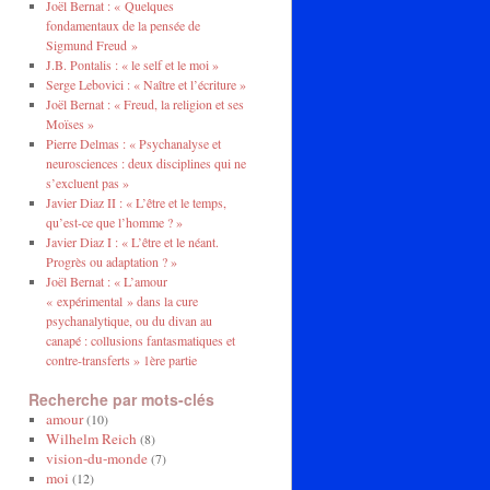
Joël Bernat : « Quelques
fondamentaux de la pensée de
Sigmund Freud »
J.B. Pontalis : « le self et le moi »
Serge Lebovici : « Naître et l’écriture »
Joël Bernat : « Freud, la religion et ses
Moïses »
Pierre Delmas : « Psychanalyse et
neurosciences : deux disciplines qui ne
s’excluent pas »
Javier Diaz II : « L’être et le temps,
qu’est-ce que l’homme ? »
Javier Diaz I : « L’être et le néant.
Progrès ou adaptation ? »
Joël Bernat : « L’amour
« expérimental » dans la cure
psychanalytique, ou du divan au
canapé : collusions fantasmatiques et
contre-transferts » 1ère partie
Recherche par mots-clés
amour
(10)
Wilhelm Reich
(8)
vision-du-monde
(7)
moi
(12)