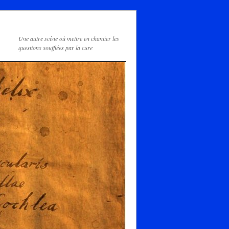
Une autre scène où mettre en chantier les
questions soufflées par la cure