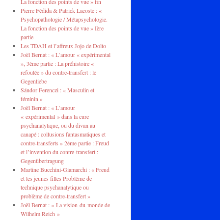
La fonction des points de vue » fin
Pierre Fédida & Patrick Lacoste : «
Psychopathologie / Métapsychologie.
La fonction des points de vue » Ière
partie
Les TDAH et l’affreux Jojo de Dolto
Joël Bernat : « L’amour « expérimental
», 3ème partie : La préhistoire «
refoulée » du contre-transfert : le
Gegenliebe
Sándor Ferenczi : « Masculin et
féminin »
Joël Bernat : « L’amour
« expérimental » dans la cure
psychanalytique, ou du divan au
canapé : collusions fantasmatiques et
contre-transferts » 2ème partie : Freud
et l’invention du contre-transfert :
Gegenübertragung
Martine Bucchini-Giamarchi : « Freud
et les jeunes filles Problème de
technique psychanalytique ou
problème de contre-transfert »
Joël Bernat : « La vision-du-monde de
Wilhelm Reich »