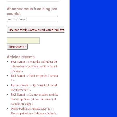
Abonnez-vous à ce blog par
courriel.
Adresse
e-
mail
Articles récents
Joël Bernat : « le mythe individuel du
névrosé ou « poésie et vérité » dans la
névrose »
Joël Bernat : « Peut-on parler d’amour
? »
Jacques Woda : « Qu’aurait dit Freud
d’Auschwitz ? »
Joël Bernat : « La présentation motrice
des symptômes (et des fantasmes) et
sa mise en scène »
Pierre Fédida & Patrick Lacoste : «
Psychopathologie / Métapsychologie.