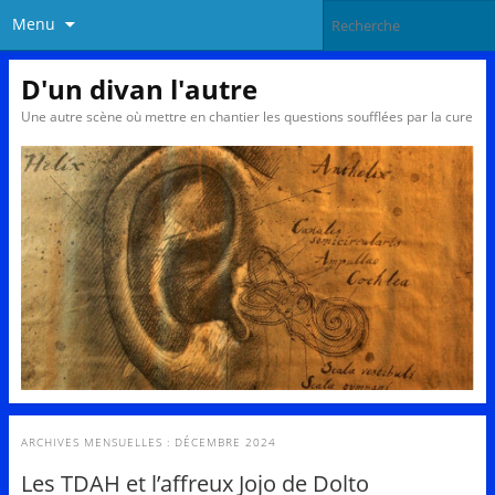
Menu
D'un divan l'autre
Une autre scène où mettre en chantier les questions soufflées par la cure
ARCHIVES MENSUELLES :
DÉCEMBRE 2024
Les TDAH et l’affreux Jojo de Dolto