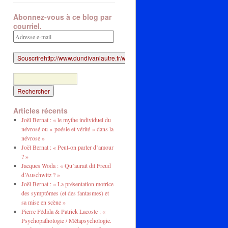
Abonnez-vous à ce blog par
courriel.
Adresse
e-
mail
Articles récents
Joël Bernat : « le mythe individuel du
névrosé ou « poésie et vérité » dans la
névrose »
Joël Bernat : « Peut-on parler d’amour
? »
Jacques Woda : « Qu’aurait dit Freud
d’Auschwitz ? »
Joël Bernat : « La présentation motrice
des symptômes (et des fantasmes) et
sa mise en scène »
Pierre Fédida & Patrick Lacoste : «
Psychopathologie / Métapsychologie.