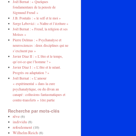
Joël Bernat : « Quelques
fondamentaux de la pensée de
Sigmund Freud »
J.B. Pontalis : « le self et le moi »
Serge Lebovici : « Naître et l’écriture »
Joël Bernat : « Freud, la religion et ses
Moïses »
Pierre Delmas : « Psychanalyse et
neurosciences : deux disciplines qui ne
s’excluent pas »
Javier Diaz II : « L’être et le temps,
qu’est-ce que l’homme ? »
Javier Diaz I : « L’être et le néant.
Progrès ou adaptation ? »
Joël Bernat : « L’amour
« expérimental » dans la cure
psychanalytique, ou du divan au
canapé : collusions fantasmatiques et
contre-transferts » 1ère partie
Recherche par mots-clés
rêve
(6)
individu
(8)
refoulement
(10)
Wilhelm Reich
(8)