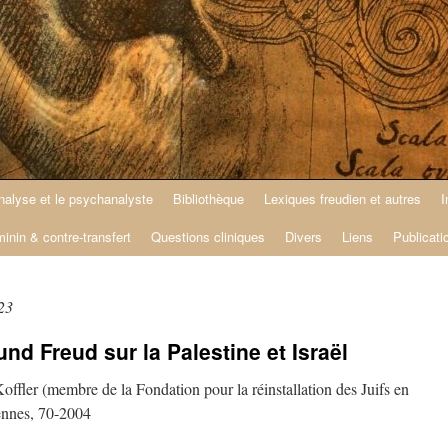
nalyse et le psychanalyste
Bibliothèque
Lexiques freudien et autres
I
minin & contre-transfert
Questions cliniques
Divers
Liens
Publicati
23
und Freud sur la Palestine et Israël
offler (membre de la Fondation pour la réinstallation des Juifs en
éennes, 70-2004