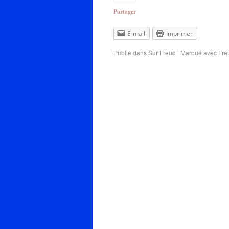
Partager
E-mail
Imprimer
Publié dans
Sur Freud
|
Marqué avec
Fre