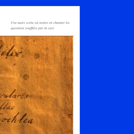
Une autre scène où mettre en chantier les
questions soufflées par la cure