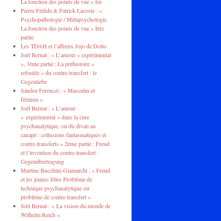
La fonction des points de vue » fin
Pierre Fédida & Patrick Lacoste : «
Psychopathologie / Métapsychologie.
La fonction des points de vue » Ière
partie
Les TDAH et l’affreux Jojo de Dolto
Joël Bernat : « L’amour « expérimental
», 3ème partie : La préhistoire «
refoulée » du contre-transfert : le
Gegenliebe
Sándor Ferenczi : « Masculin et
féminin »
Joël Bernat : « L’amour
« expérimental » dans la cure
psychanalytique, ou du divan au
canapé : collusions fantasmatiques et
contre-transferts » 2ème partie : Freud
et l’invention du contre-transfert :
Gegenübertragung
Martine Bucchini-Giamarchi : « Freud
et les jeunes filles Problème de
technique psychanalytique ou
problème de contre-transfert »
Joël Bernat : « La vision-du-monde de
Wilhelm Reich »