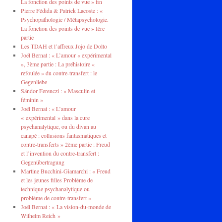
La fonction des points de vue » fin
Pierre Fédida & Patrick Lacoste : «
Psychopathologie / Métapsychologie.
La fonction des points de vue » Ière
partie
Les TDAH et l’affreux Jojo de Dolto
Joël Bernat : « L’amour « expérimental
», 3ème partie : La préhistoire «
refoulée » du contre-transfert : le
Gegenliebe
Sándor Ferenczi : « Masculin et
féminin »
Joël Bernat : « L’amour
« expérimental » dans la cure
psychanalytique, ou du divan au
canapé : collusions fantasmatiques et
contre-transferts » 2ème partie : Freud
et l’invention du contre-transfert :
Gegenübertragung
Martine Bucchini-Giamarchi : « Freud
et les jeunes filles Problème de
technique psychanalytique ou
problème de contre-transfert »
Joël Bernat : « La vision-du-monde de
Wilhelm Reich »