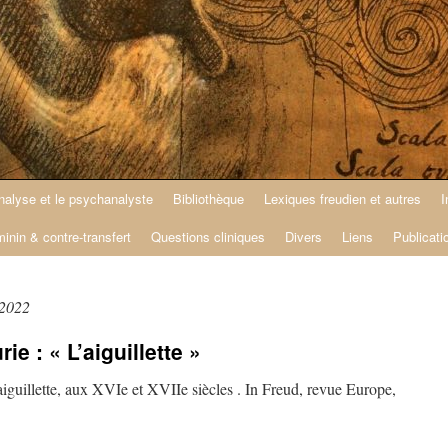
nalyse et le psychanalyste
Bibliothèque
Lexiques freudien et autres
I
minin & contre-transfert
Questions cliniques
Divers
Liens
Publicati
 2022
 : « L’aiguillette »
aiguillette, aux XVIe et XVIIe siècles . In Freud, revue Europe,