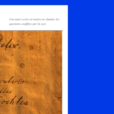
Une autre scène où mettre en chantier les
questions soufflées par la cure