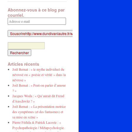
Abonnez-vous à ce blog par
courriel.
Adresse
e-
mail
Articles récents
Joël Bernat : « le mythe individuel du
névrosé ou « poésie et vérité » dans la
névrose »
Joël Bernat : « Peut-on parler d’amour
? »
Jacques Woda : « Qu’aurait dit Freud
d’Auschwitz ? »
Joël Bernat : « La présentation motrice
des symptômes (et des fantasmes) et
sa mise en scène »
Pierre Fédida & Patrick Lacoste : «
Psychopathologie / Métapsychologie.