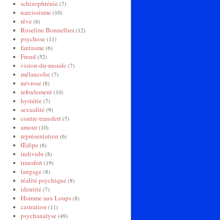
schizophrénie
(7)
narcissisme
(10)
rêve
(6)
Roseline Bonnellier
(12)
psychose
(11)
fantasme
(6)
Freud
(52)
vision-du-monde
(7)
mélancolie
(7)
névrose
(8)
refoulement
(10)
hystérie
(7)
sexualité
(9)
contre-transfert
(7)
amour
(10)
représentation
(6)
Œdipe
(6)
individu
(8)
transfert
(19)
langage
(8)
réalité psychique
(8)
identité
(7)
Homme aux Loups
(8)
castration
(11)
psychanalyse
(49)