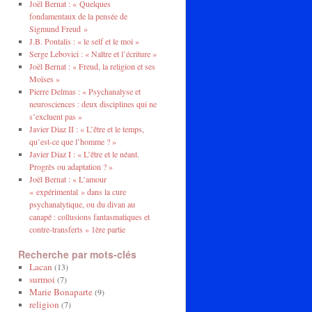
Joël Bernat : « Quelques
fondamentaux de la pensée de
Sigmund Freud »
J.B. Pontalis : « le self et le moi »
Serge Lebovici : « Naître et l’écriture »
Joël Bernat : « Freud, la religion et ses
Moïses »
Pierre Delmas : « Psychanalyse et
neurosciences : deux disciplines qui ne
s’excluent pas »
Javier Diaz II : « L’être et le temps,
qu’est-ce que l’homme ? »
Javier Diaz I : « L’être et le néant.
Progrès ou adaptation ? »
Joël Bernat : « L’amour
« expérimental » dans la cure
psychanalytique, ou du divan au
canapé : collusions fantasmatiques et
contre-transferts » 1ère partie
Recherche par mots-clés
Lacan
(13)
surmoi
(7)
Marie Bonaparte
(9)
religion
(7)