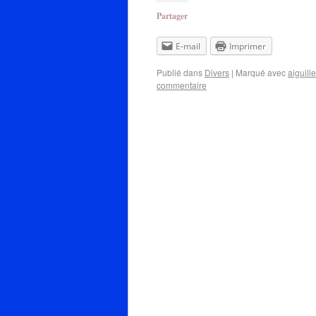
Partager
E-mail
Imprimer
Publié dans
Divers
|
Marqué avec
aiguille
commentaire