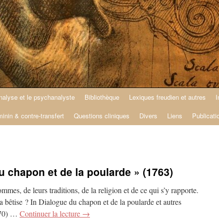
nalyse et le psychanalyste
Bibliothèque
Lexiques freudien et autres
I
minin & contre-transfert
Questions cliniques
Divers
Liens
Publicati
du chapon et de la poularde » (1763)
mmes, de leurs traditions, de la religion et de ce qui s’y rapporte.
e la bêtise ? In Dialogue du chapon et de la poularde et autres
770) …
Continuer la lecture
→