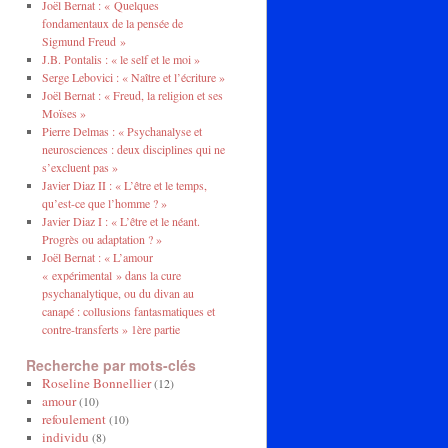
Joël Bernat : « Quelques
fondamentaux de la pensée de
Sigmund Freud »
J.B. Pontalis : « le self et le moi »
Serge Lebovici : « Naître et l’écriture »
Joël Bernat : « Freud, la religion et ses
Moïses »
Pierre Delmas : « Psychanalyse et
neurosciences : deux disciplines qui ne
s’excluent pas »
Javier Diaz II : « L’être et le temps,
qu’est-ce que l’homme ? »
Javier Diaz I : « L’être et le néant.
Progrès ou adaptation ? »
Joël Bernat : « L’amour
« expérimental » dans la cure
psychanalytique, ou du divan au
canapé : collusions fantasmatiques et
contre-transferts » 1ère partie
Recherche par mots-clés
Roseline Bonnellier
(12)
amour
(10)
refoulement
(10)
individu
(8)