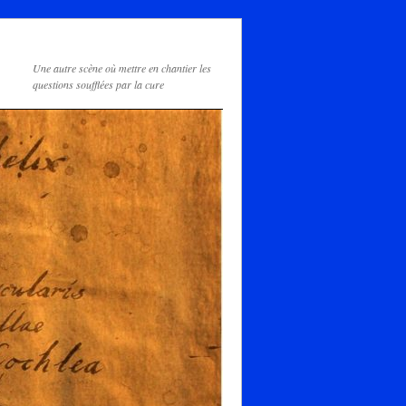
Une autre scène où mettre en chantier les
questions soufflées par la cure