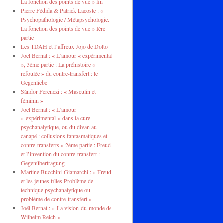
La fonction des points de vue » fin
Pierre Fédida & Patrick Lacoste : «
Psychopathologie / Métapsychologie.
La fonction des points de vue » Ière
partie
Les TDAH et l’affreux Jojo de Dolto
Joël Bernat : « L’amour « expérimental
», 3ème partie : La préhistoire «
refoulée » du contre-transfert : le
Gegenliebe
Sándor Ferenczi : « Masculin et
féminin »
Joël Bernat : « L’amour
« expérimental » dans la cure
psychanalytique, ou du divan au
canapé : collusions fantasmatiques et
contre-transferts » 2ème partie : Freud
et l’invention du contre-transfert :
Gegenübertragung
Martine Bucchini-Giamarchi : « Freud
et les jeunes filles Problème de
technique psychanalytique ou
problème de contre-transfert »
Joël Bernat : « La vision-du-monde de
Wilhelm Reich »