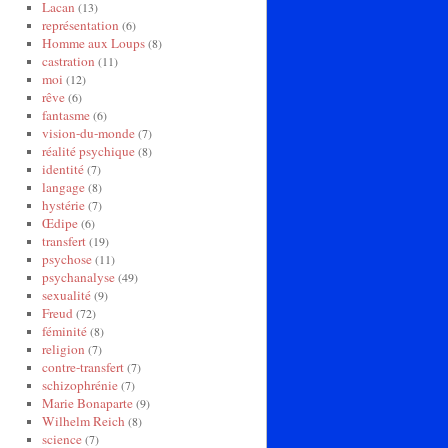
Lacan
(13)
représentation
(6)
Homme aux Loups
(8)
castration
(11)
moi
(12)
rêve
(6)
fantasme
(6)
vision-du-monde
(7)
réalité psychique
(8)
identité
(7)
langage
(8)
hystérie
(7)
Œdipe
(6)
transfert
(19)
psychose
(11)
psychanalyse
(49)
sexualité
(9)
Freud
(72)
féminité
(8)
religion
(7)
contre-transfert
(7)
schizophrénie
(7)
Marie Bonaparte
(9)
Wilhelm Reich
(8)
science
(7)