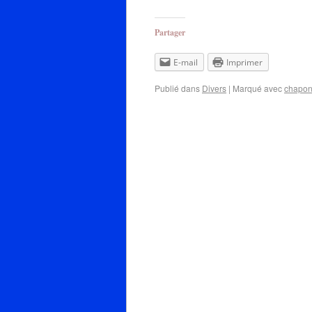
Partager
E-mail
Imprimer
Publié dans
Divers
|
Marqué avec
chapo