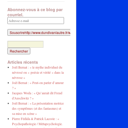
Abonnez-vous à ce blog par
courriel.
Adresse
e-
mail
Articles récents
Joël Bernat : « le mythe individuel du
névrosé ou « poésie et vérité » dans la
névrose »
Joël Bernat : « Peut-on parler d’amour
? »
Jacques Woda : « Qu’aurait dit Freud
d’Auschwitz ? »
Joël Bernat : « La présentation motrice
des symptômes (et des fantasmes) et
sa mise en scène »
Pierre Fédida & Patrick Lacoste : «
Psychopathologie / Métapsychologie.